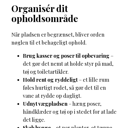
Organisér dit
opholdsområde
Når pladsen er begrænset, bliver orden
nøglen til et behageligt ophold.
Brug kasser og poser til opbevaring
–
det gør det nemt at holde styr på mad,
tøj og toiletartikler.
Hold rent og ryddeligt
– et lille rum
føles hurtigt rodet, så gør det til en
vane at rydde op dagligt.
Udnyt vægpladsen
– hæng poser,
håndklæder og tøj op i stedet for at lade
det ligge.
Skab hygge
– et par planter, et tæppe