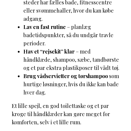
steder har fælles bade, fitnesscentre
eller svømmehaller, hvor du kan købe
adgang.
Lav en fast rutine
– planlæg
badetidspunkter, så du undgår travle
perioder.
Hav et “rejsekit” klar
– med
håndklæde, shampoo, sæbe, tandbørste
og et par ekstra plastikposer til vådt tøj.
Brug vådservietter og tørshampoo
som
hurtige løsninger, hvis du ikke kan bade
hver dag.
Et lille spejl, en god toilettaske og et par
kroge til håndklæder kan gøre meget for
komforten, selv i et lille rum.