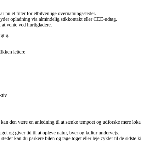
 nu et filter for elbilvenlige overnatningssteder.
lbyder opladning via almindelig stikkontakt eller CEE-udtag.
å at vente ved hurtigladere.
gtig.
ikken lettere
ktiv
 kan den være en anledning til at sænke tempoet og udforske mere lokal
et og giver tid til at opleve natur, byer og kultur undervejs.
teder kan du parkere bilen og tage toget eller leje cykler til de sidste k