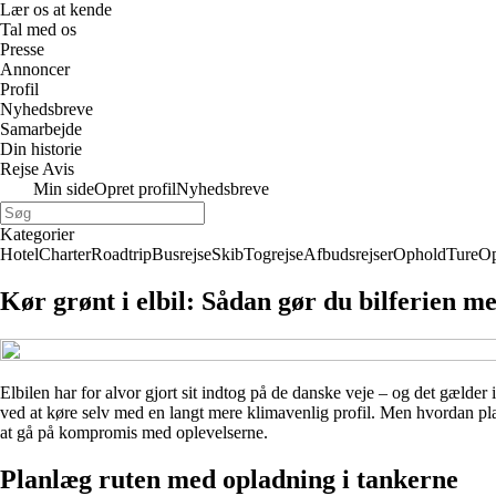
Lær os at kende
Tal med os
Presse
Annoncer
Profil
Nyhedsbreve
Samarbejde
Din historie
Rejse Avis
Min side
Opret profil
Nyhedsbreve
Kategorier
Hotel
Charter
Roadtrip
Busrejse
Skib
Togrejse
Afbudsrejser
Ophold
Ture
Op
Kør grønt i elbil: Sådan gør du bilferien m
Elbilen har for alvor gjort sit indtog på de danske veje – og det gælder
ved at køre selv med en langt mere klimavenlig profil. Men hvordan plan
at gå på kompromis med oplevelserne.
Planlæg ruten med opladning i tankerne