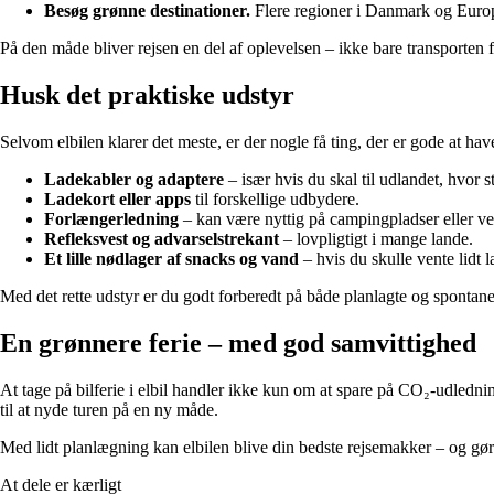
Besøg grønne destinationer.
Flere regioner i Danmark og Europa
På den måde bliver rejsen en del af oplevelsen – ikke bare transporten fr
Husk det praktiske udstyr
Selvom elbilen klarer det meste, er der nogle få ting, der er gode at ha
Ladekabler og adaptere
– især hvis du skal til udlandet, hvor s
Ladekort eller apps
til forskellige udbydere.
Forlængerledning
– kan være nyttig på campingpladser eller ve
Refleksvest og advarselstrekant
– lovpligtigt i mange lande.
Et lille nødlager af snacks og vand
– hvis du skulle vente lidt 
Med det rette udstyr er du godt forberedt på både planlagte og spontane
En grønnere ferie – med god samvittighed
At tage på bilferie i elbil handler ikke kun om at spare på CO₂-udledni
til at nyde turen på en ny måde.
Med lidt planlægning kan elbilen blive din bedste rejsemakker – og gør
At dele er kærligt