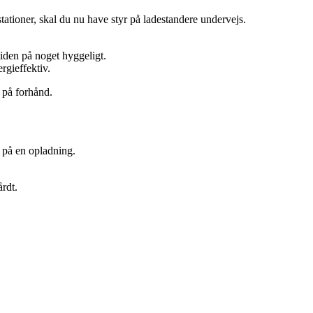
stationer, skal du nu have styr på ladestandere undervejs.
tiden på noget hyggeligt.
rgieffektiv.
 på forhånd.
e på en opladning.
årdt.