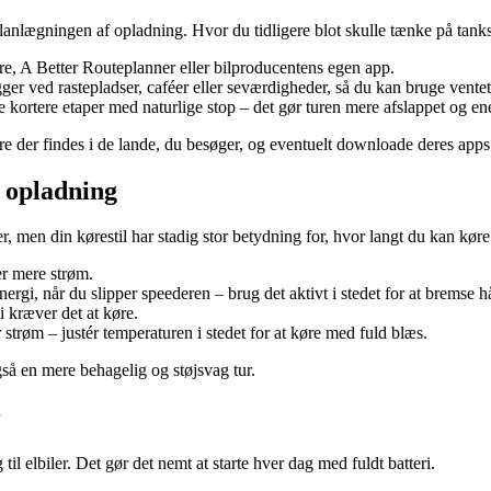
er planlægningen af opladning. Hvor du tidligere blot skulle tænke på tank
are, A Better Routeplanner eller bilproducentens egen app.
ger ved rastepladser, caféer eller seværdigheder, så du kan bruge vente
e kortere etaper med naturlige stop – det gør turen mere afslappet og ene
ere der findes i de lande, du besøger, og eventuelt downloade deres apps
n opladning
er, men din kørestil har stadig stor betydning for, hvor langt du kan kør
r mere strøm.
ergi, når du slipper speederen – brug det aktivt i stedet for at bremse h
 kræver det at køre.
trøm – justér temperaturen i stedet for at køre med fuld blæs.
så en mere behagelig og støjsvag tur.
r
il elbiler. Det gør det nemt at starte hver dag med fuldt batteri.