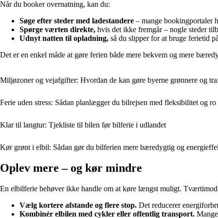
Når du booker overnatning, kan du:
Søge efter steder med ladestandere
– mange bookingportaler har
Spørge værten direkte,
hvis det ikke fremgår – nogle steder ti
Udnyt natten til opladning,
så du slipper for at bruge ferietid p
Det er en enkel måde at gøre ferien både mere bekvem og mere bæredy
Miljøzoner og vejafgifter: Hvordan de kan gøre byerne grønnere og traf
Ferie uden stress: Sådan planlægger du bilrejsen med fleksibilitet og ro
Klar til langtur: Tjekliste til bilen før bilferie i udlandet
Kør grønt i elbil: Sådan gør du bilferien mere bæredygtig og energieffe
Oplev mere – og kør mindre
En elbilferie behøver ikke handle om at køre længst muligt. Tværtimod
Vælg kortere afstande og flere stop.
Det reducerer energiforbrug
Kombinér elbilen med cykler eller offentlig transport.
Mange s