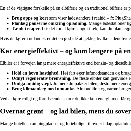
En af de vigtigste forskelle på en elbilferie og en traditionel bilferie 
Brug apps og kort
som viser ladestandere i realtid – fx PlugSh
Planlæg pauserne omkring opladning.
Mange ladestationer lig
Tænk i etaper.
I stedet for at køre lange stræk, kan du planlægg
Hvis du kører i udlandet, er det en god idé at tjekke, hvilke ladeudbyd
Kør energieffektivt – og kom længere på e
Elbiler er i forvejen langt mere energieffektive end benzin- og dieselbil
Hold en jævn hastighed.
Høj fart øger luftmodstanden og bruge
Udnyt regenerativ bremsning.
De fleste elbiler kan genvinde en
Undgå unødig vægt.
Jo mere du pakker bilen, desto mere energi
Brug klimaanlæg med omtanke.
Aircondition og varme bruger s
Ved at køre roligt og forudseende sparer du ikke kun energi, men får og
Overnat grønt – og lad bilen, mens du sove
Mange hoteller, campingpladser og ferieboliger tilbyder i dag opladning t